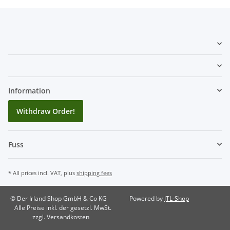
Information
Withdraw Order!
Fuss
* All prices incl. VAT, plus
shipping fees
© Der Irland Shop GmbH & Co KG
Powered by
JTL-Shop
Alle Preise inkl. der gesetzl. MwSt.
zzgl. Versandkosten