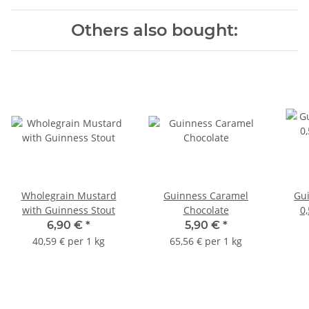
Others also bought:
Wholegrain Mustard
Guinness Caramel
Gui
with Guinness Stout
Chocolate
0,
6,90 €
*
5,90 €
*
40,59 € per 1 kg
65,56 € per 1 kg