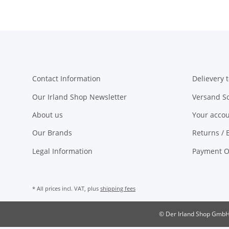
Contact Information
Delievery t
Our Irland Shop Newsletter
Versand S
About us
Your acco
Our Brands
Returns / 
Legal Information
Payment O
* All prices incl. VAT, plus
shipping fees
© Der Irland Shop Gmb