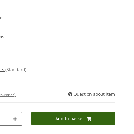
r
ms
sts
(Standard)
Question about item
countries)
Add to basket