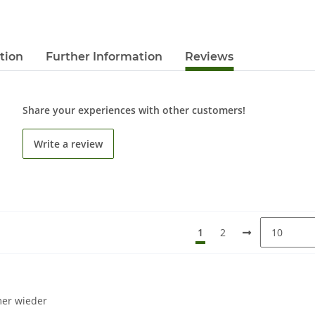
tion
Further Information
Reviews
Share your experiences with other customers!
Write a review
1
2
mer wieder