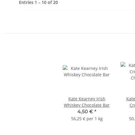
Entries 1 – 10 of 20
Kate Kearney Irish
Kate
Whiskey Chocolate Bar
Cr
Ch
4,50 €
*
56,25 € per 1 kg
50,