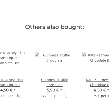
Others also bought:
 Kearney Irish
Guinness Truffle
Kate Kearney
eam Liqueur
Chocolate
Chocolate 
ocolate Bar
4,50 €
*
5,90 €
*
4,50 €
*
00 € per 1 kg
65,56 € per 1 kg
56,25 € per 