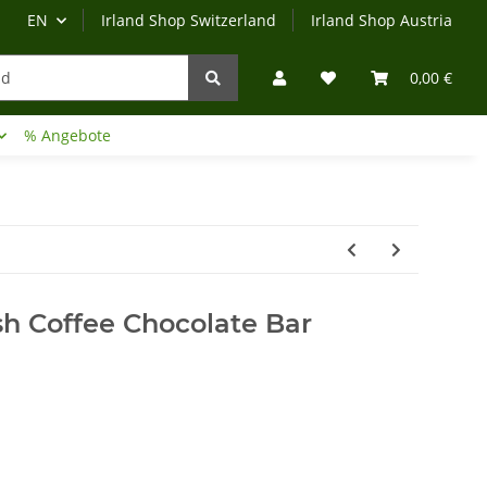
EN
Irland Shop Switzerland
Irland Shop Austria
0,00 €
% Angebote
Irland-Reise
Beratung?
sh Coffee Chocolate Bar