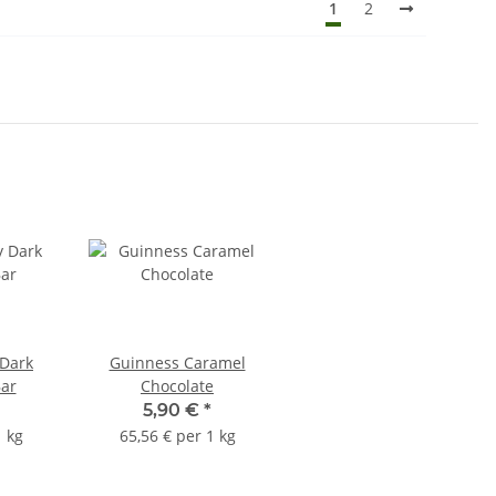
1
2
 Dark
Guinness Caramel
Bar
Chocolate
5,90 €
*
1 kg
65,56 € per 1 kg