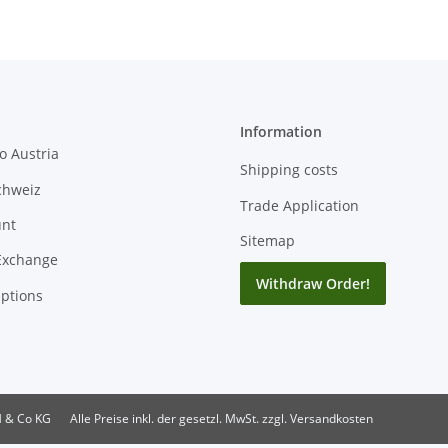
Information
o Austria
Shipping costs
chweiz
Trade Application
unt
Sitemap
Exchange
Withdraw Order!
ptions
H & Co KG
Alle Preise inkl. der gesetzl. MwSt. zzgl. Versandkosten