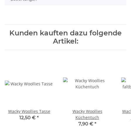
Kunden kauften dazu folgende
Artikel:
Wacky Woollies Tasse
Wacky Woollies
Wack
Küchentuch
12,50 €
*
7,90 €
*