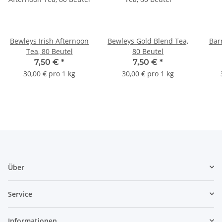
Bewleys Irish Afternoon
Bewleys Gold Blend Tea,
Bar
Tea, 80 Beutel
80 Beutel
7,50 €
*
7,50 €
*
30,00 € pro 1 kg
30,00 € pro 1 kg
Über
Service
Informationen