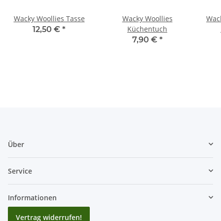
Wacky Woollies Tasse
Wacky Woollies
Wack
Küchentuch
12,50 €
*
7,90 €
*
Über
Service
Informationen
Vertrag widerrufen!