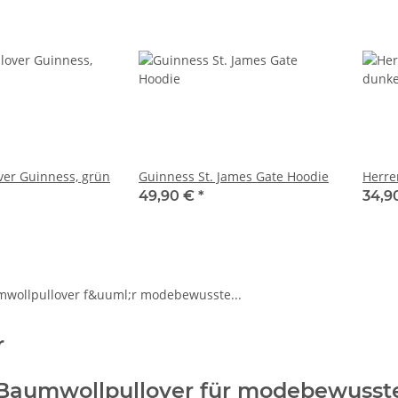
er Guinness, grün
Guinness St. James Gate Hoodie
Herre
49,90 €
*
34,9
r
 Baumwollpullover für modebewusst