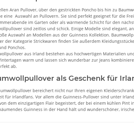
ellen Aran Pullover, über den gestrickten Poncho bis hin zu Baum
e eine Auswahl an Pullovern. Sie sind perfekt geeignet für die Frei
mmerabende im Garten oder als wärmende Schicht für den nächst
llpullover sind zeitlos und schick. Einige Modelle sind elegant, 
roße Auswahl an Modellen aus der Guinness Kollektion. Baumwollpull
er der Kategorie Strickwaren finden Sie außerdem Kleidungsstücke
und Ponchos.
llpullover aus Irland bestehen aus hochwertigen Materialien un
intertagen warm und lassen sich wunderbar zur Jeans kombinieren
rfekt ab.
mwollpullover als Geschenk für Irla
aumwollpullover bereichert nicht nur Ihren eigenen Kleiderschrank
t für Irlandfans. Vor allem die Guinness-Pullover sind unter Irl
t von dem einzigartigen Flair begeistert, der bei einem kühlen Pin
häumendes Guinness in der Hand hält und wunderschöner, irischer