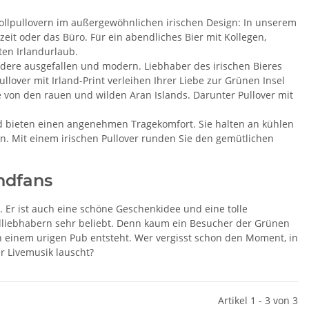
wollpullovern im außergewöhnlichen irischen Design: In unserem
zeit oder das Büro. Für ein abendliches Bier mit Kollegen,
en Irlandurlaub.
andere ausgefallen und modern. Liebhaber des irischen Bieres
over mit Irland-Print verleihen Ihrer Liebe zur Grünen Insel
 von den rauen und wilden Aran Islands. Darunter Pullover mit
d bieten einen angenehmen Tragekomfort. Sie halten an kühlen
. Mit einem irischen Pullover runden Sie den gemütlichen
ndfans
. Er ist auch eine schöne Geschenkidee und eine tolle
andliebhabern sehr beliebt. Denn kaum ein Besucher der Grünen
t in einem urigen Pub entsteht. Wer vergisst schon den Moment, in
 Livemusik lauscht?
Artikel 1 - 3 von 3