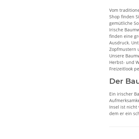
Vom tradition
Shop finden Si
gemütliche So
Irische Baumwo
finden eine g
Ausdruck. Unt
Zopfmustern 
Unsere Baumwo
Herbst- und W
Freizeitlook pe
Der Bau
Ein irischer B
Aufmerksamkei
Insel ist nich
dem er ein sc