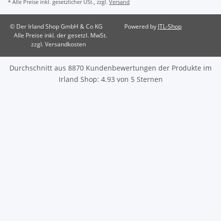
* Alle Preise inkl. gesetzlicher USt., zzgl.
Versand
© Der Irland Shop GmbH & Co KG
Powered by
JTL-Shop
Alle Preise inkl. der gesetzl. MwSt.
zzgl. Versandkosten
Durchschnitt aus
8870
Kundenbewertungen der Produkte im
Irland Shop
:
4.93
von
5
Sternen