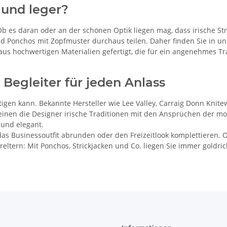
 und leger?
 Ob es daran oder an der schönen Optik liegen mag, dass irische St
nd Ponchos mit Zopfmuster durchaus teilen. Daher finden Sie in u
ird aus hochwertigen Materialien gefertigt, die für ein angenehmes 
 Begleiter für jeden Anlass
rtigen kann. Bekannte Hersteller wie Lee Valley, Carraig Donn Kni
inen die Designer irische Traditionen mit den Ansprüchen der mo
 und elegant.
n das Businessoutfit abrunden oder den Freizeitlook komplettiere
ltern: Mit Ponchos, Strickjacken und Co. liegen Sie immer goldric