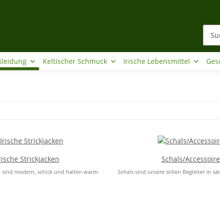
kleidung
Keltischer Schmuck
Irische Lebensmittel
Ges
rische Strickjacken
Schals/Accessoire
en sind modern, schick und halten warm.
Schals sind unsere stillen Begleiter in sä