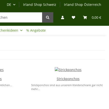
DE
Irland Shop Schweiz
Irland Shop Österreich
0,00 €
chenkideen
% Angebote
Irland-Reise
Beratung?
s
Strickponchos
mtlichen...
Strickponchos sind aus unserem Kleiderschrank gar nicht
mehr...