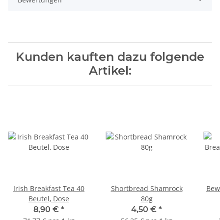
Kunden kauften dazu folgende
Artikel:
Irish Breakfast Tea 40
Shortbread Shamrock
Bewl
Beutel, Dose
80g
8,90 €
*
4,50 €
*