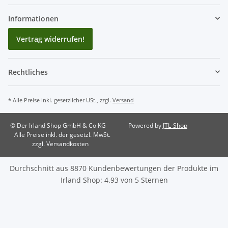
Informationen
Vertrag widerrufen!
Rechtliches
* Alle Preise inkl. gesetzlicher USt., zzgl.
Versand
© Der Irland Shop GmbH & Co KG
Powered by
JTL-Shop
Alle Preise inkl. der gesetzl. MwSt.
zzgl. Versandkosten
Durchschnitt aus
8870
Kundenbewertungen der Produkte im
Irland Shop
:
4.93
von
5
Sternen