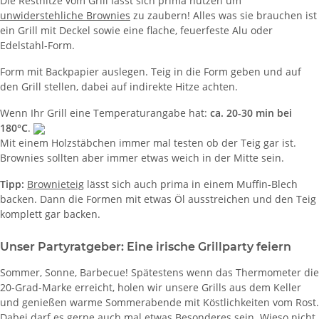
Die Resthitze vom Grill lässt sich prima nutzen um
unwiderstehliche Brownies
zu zaubern! Alles was sie brauchen ist
ein Grill mit Deckel sowie eine flache, feuerfeste Alu oder
Edelstahl-Form.
Form mit Backpapier auslegen. Teig in die Form geben und auf
den Grill stellen, dabei auf indirekte Hitze achten.
Wenn Ihr Grill eine Temperaturangabe hat:
ca. 20-30 min bei
180°C
.
Mit einem Holzstäbchen immer mal testen ob der Teig gar ist.
Brownies sollten aber immer etwas weich in der Mitte sein.
Tipp:
Brownieteig
lässt sich auch prima in einem Muffin-Blech
backen. Dann die Formen mit etwas Öl ausstreichen und den Teig
komplett gar backen.
Unser Partyratgeber: Eine irische Grillparty feiern
Sommer, Sonne, Barbecue! Spätestens wenn das Thermometer die
20-Grad-Marke erreicht, holen wir unsere Grills aus dem Keller
und genießen warme Sommerabende mit Köstlichkeiten vom Rost.
Dabei darf es gerne auch mal etwas Besonderes sein. Wieso nicht