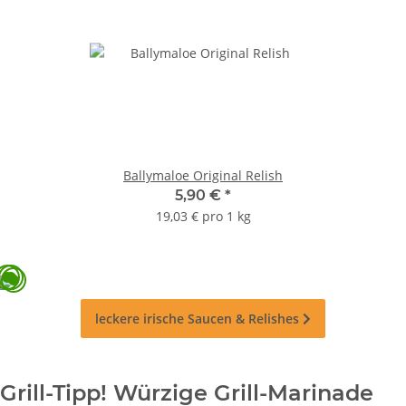
Ballymaloe Original Relish
5,90 €
*
19,03 € pro 1 kg
leckere irische
Saucen & Relishes
Grill-Tipp! Würzige Grill-Marinade