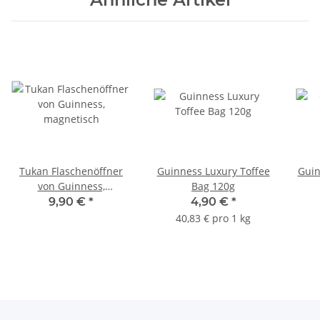
Tukan Flaschenöffner
Guinness Luxury Toffee
Guin
von Guinness,
Bag 120g
magnetisch
9,90 €
*
4,90 €
*
40,83 € pro 1 kg