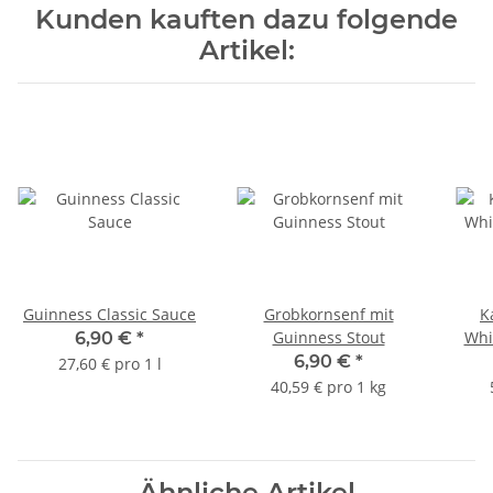
Kunden kauften dazu folgende
Artikel:
Guinness Classic Sauce
Grobkornsenf mit
K
Guinness Stout
Whi
6,90 €
*
6,90 €
*
27,60 € pro 1 l
40,59 € pro 1 kg
Ähnliche Artikel