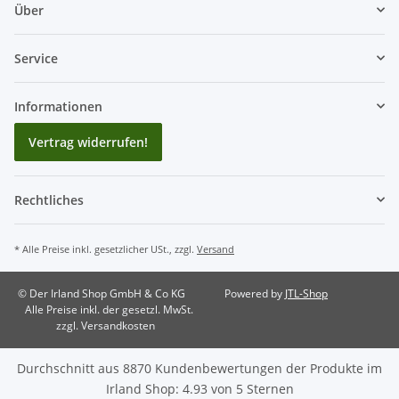
Über
Service
Informationen
Vertrag widerrufen!
Rechtliches
* Alle Preise inkl. gesetzlicher USt., zzgl.
Versand
© Der Irland Shop GmbH & Co KG
Powered by
JTL-Shop
Alle Preise inkl. der gesetzl. MwSt.
zzgl. Versandkosten
Durchschnitt aus
8870
Kundenbewertungen der Produkte im
Irland Shop
:
4.93
von
5
Sternen