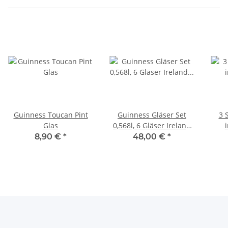
Guinness Toucan Pint
Guinness Gläser Set
3 
Glas
0,568l, 6 Gläser Ireland
Collection
8,90 €
*
48,00 €
*