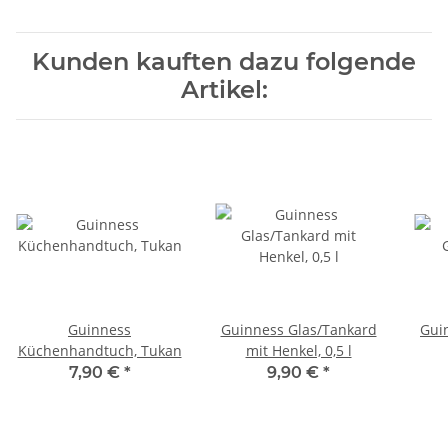
Kunden kauften dazu folgende
Artikel:
Guinness
Guinness Glas/Tankard
Gui
Küchenhandtuch, Tukan
mit Henkel, 0,5 l
7,90 €
*
9,90 €
*