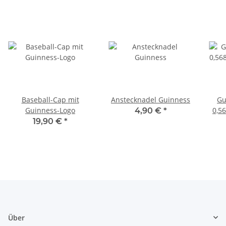
Baseball-Cap mit
Anstecknadel Guinness
Gu
Guinness-Logo
0,56
4,90 €
*
19,90 €
*
Über