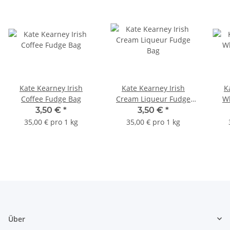
Kate Kearney Irish
Kate Kearney Irish
K
Coffee Fudge Bag
Cream Liqueur Fudge
W
Bag
3,50 €
*
3,50 €
*
35,00 € pro 1 kg
35,00 € pro 1 kg
Über