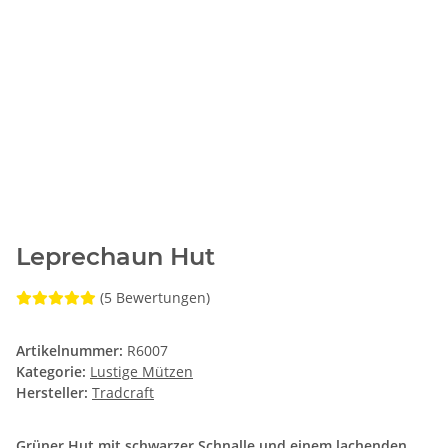
Leprechaun Hut
(5 Bewertungen)
Artikelnummer:
R6007
Kategorie:
Lustige Mützen
Hersteller:
Tradcraft
Grüner Hut mit schwarzer Schnalle und einem lachenden