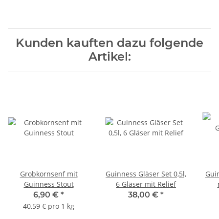
Kunden kauften dazu folgende
Artikel:
Grobkornsenf mit
Guinness Gläser Set 0,5l,
Gui
Guinness Stout
6 Gläser mit Relief
6,90 €
*
38,00 €
*
40,59 € pro 1 kg