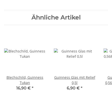
Ähnliche Artikel
Blechschild, Guinness
Guinness Glas mit Relief
Gu
Tukan
0,5l
0,56
16,90 €
*
6,90 €
*