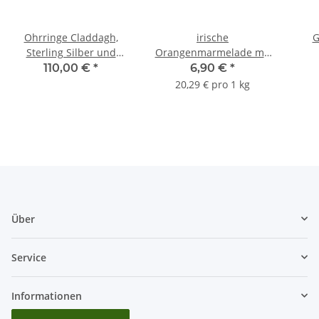
Ohrringe Claddagh,
irische
G
Sterling Silber und
Orangenmarmelade mit
Connemara Marmor
Whiskey
110,00 €
*
6,90 €
*
20,29 € pro 1 kg
Über
Service
Informationen