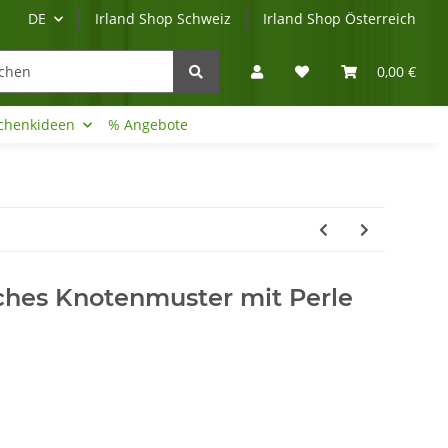
DE
Irland Shop Schweiz
Irland Shop Österreich
0,00 €
chenkideen
% Angebote
Irland-Reise
Beratung?
ches Knotenmuster mit Perle