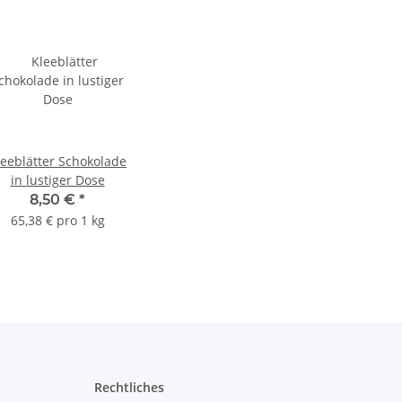
leeblätter Schokolade
in lustiger Dose
8,50 €
*
65,38 € pro 1 kg
Rechtliches