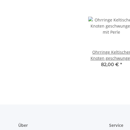
Ohrringe Keltische
Knoten geschwung
mit Perle
82,00 €
*
Über
Service