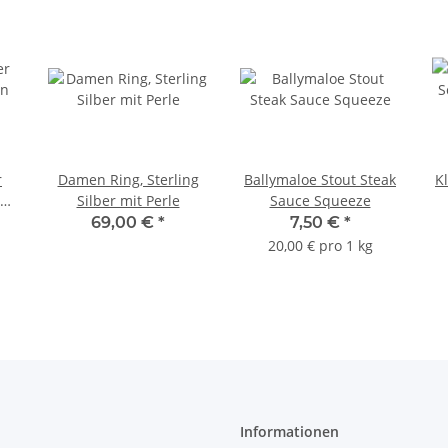
r
Damen Ring, Sterling
Ballymaloe Stout Steak
K
en
Silber mit Perle
Sauce Squeeze
69,00 €
*
7,50 €
*
20,00 € pro 1 kg
Informationen