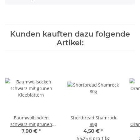
Kunden kauften dazu folgende
Artikel:
Baumwollsocken
Shortbread Shamrock
schwarz mit grünen
80g
Ora
Kleeblättern
7,90 €
*
4,50 €
*
56,25 € pro 1 kg