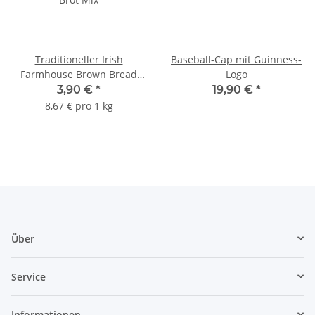
Traditioneller Irish
Baseball-Cap mit Guinness-
Farmhouse Brown Bread
Logo
Brot Mix
3,90 €
*
19,90 €
*
8,67 € pro 1 kg
Über
Service
Informationen