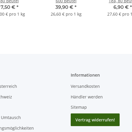
80 Beutel
600 Beutel
Tea, 80 Beu
7,50 €
*
39,90 €
*
6,90 €
*
00 € pro 1 kg
26,60 € pro 1 kg
27,60 € pro 
Informationen
terreich
Versandkosten
chweiz
Händler werden
Sitemap
/ Umtausch
Vertrag widerrufen!
ngsmöglichkeiten