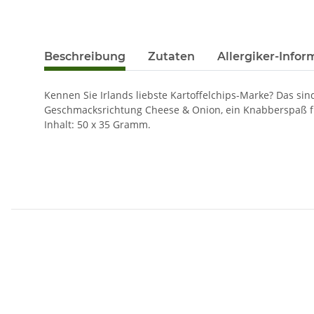
Beschreibung
Zutaten
Allergiker-Info
Kennen Sie Irlands liebste Kartoffelchips-Marke? Das sin
Geschmacksrichtung Cheese & Onion, ein Knabberspaß für
Inhalt: 50 x 35 Gramm.