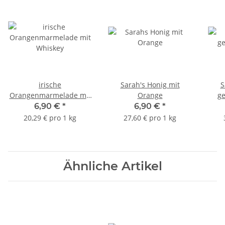
irische
Sarah's Honig mit
S
Orangenmarmelade mit
Orange
ge
Whiskey
6,90 €
*
6,90 €
*
20,29 € pro 1 kg
27,60 € pro 1 kg
Ähnliche Artikel