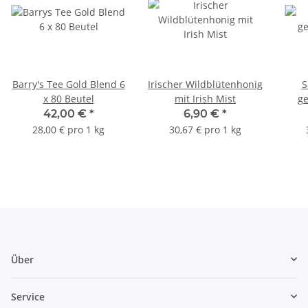
Barry's Tee Gold Blend 6
Irischer Wildblütenhonig
S
x 80 Beutel
mit Irish Mist
ge
42,00 €
*
6,90 €
*
28,00 € pro 1 kg
30,67 € pro 1 kg
Über
Service