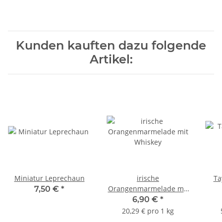
Kunden kauften dazu folgende
Artikel:
Miniatur Leprechaun
irische
Ta
Orangenmarmelade mit
7,50 €
*
Whiskey
6,90 €
*
20,29 € pro 1 kg