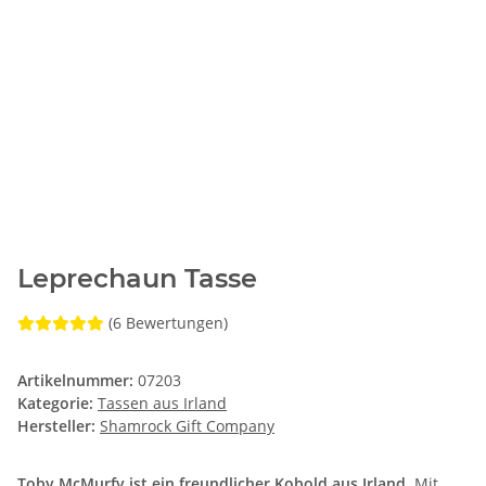
Leprechaun Tasse
(6 Bewertungen)
Artikelnummer:
07203
Kategorie:
Tassen aus Irland
Hersteller:
Shamrock Gift Company
Toby McMurfy ist ein freundlicher Kobold aus Irland.
Mit