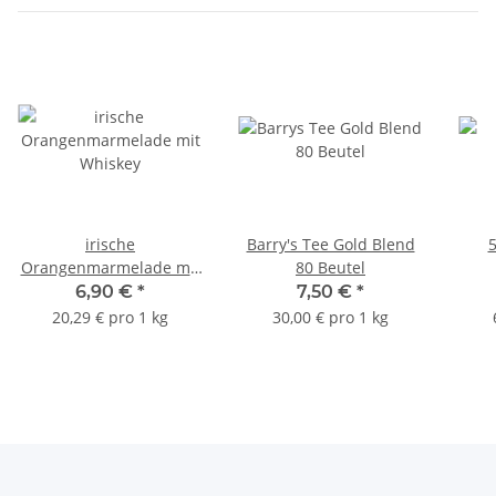
irische
Barry's Tee Gold Blend
Orangenmarmelade mit
80 Beutel
Whiskey
6,90 €
*
7,50 €
*
20,29 € pro 1 kg
30,00 € pro 1 kg