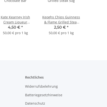
Kate Kearney Irish
Keoghs Chips Guinness
Cream Liqueur
& Flame Grilled Steak
Chocolate Bar
50g
4,50 €
*
2,50 €
*
50,00 € pro 1 kg
50,00 € pro 1 kg
Rechtliches
Widerrufsbelehrung
Batteriegesetzhinweise
Datenschutz