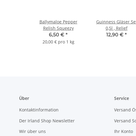
Ballymaloe Pepper
Guinness Gläser Se
Relish Squeezy
0,5l , Relief
6,50 €
*
12,90 €
*
20,00 € pro 1 kg
Über
Service
Kontaktinformation
Versand Ös
Der Irland Shop Newsletter
Versand S
Wir über uns
Ihr Konto