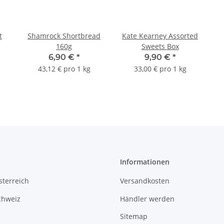
t
Shamrock Shortbread
Kate Kearney Assorted
160g
Sweets Box
6,90 €
*
9,90 €
*
43,12 € pro 1 kg
33,00 € pro 1 kg
Informationen
terreich
Versandkosten
chweiz
Händler werden
Sitemap