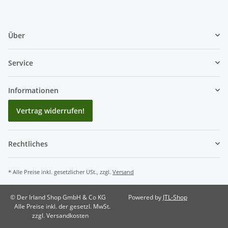
Über
Service
Informationen
Vertrag widerrufen!
Rechtliches
* Alle Preise inkl. gesetzlicher USt., zzgl.
Versand
© Der Irland Shop GmbH & Co KG
Powered by
JTL-Shop
Alle Preise inkl. der gesetzl. MwSt.
zzgl. Versandkosten