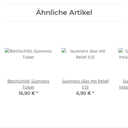
Ähnliche Artikel
Blechschild, Guinness
Guinness Glas mit Relief
Gu
Tukan
0,5l
Irel
16,90 €
*
6,90 €
*