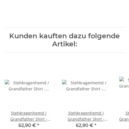
Kunden kauften dazu folgende
Artikel:
Stehkragenhemd /
Stehkragenhemd /
S
Grandfather Shirt -
Grandfather Shirt -
Grandf
dunkelblau-weiß
dunkelblau-weiß
62,90 €
*
62,90 €
*