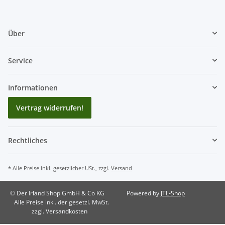
Über
Service
Informationen
Vertrag widerrufen!
Rechtliches
* Alle Preise inkl. gesetzlicher USt., zzgl.
Versand
© Der Irland Shop GmbH & Co KG
Powered by
JTL-Shop
Alle Preise inkl. der gesetzl. MwSt.
zzgl. Versandkosten