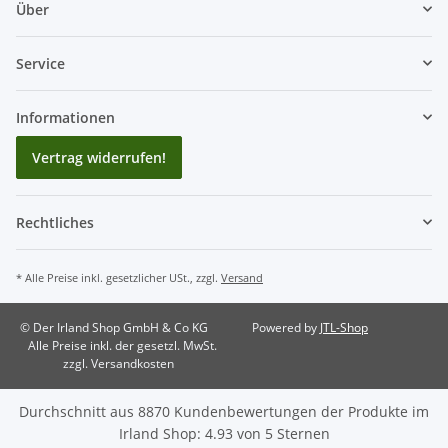
Über
Service
Informationen
Vertrag widerrufen!
Rechtliches
* Alle Preise inkl. gesetzlicher USt., zzgl.
Versand
© Der Irland Shop GmbH & Co KG
Powered by
JTL-Shop
Alle Preise inkl. der gesetzl. MwSt.
zzgl. Versandkosten
Durchschnitt aus
8870
Kundenbewertungen der Produkte im
Irland Shop
:
4.93
von
5
Sternen