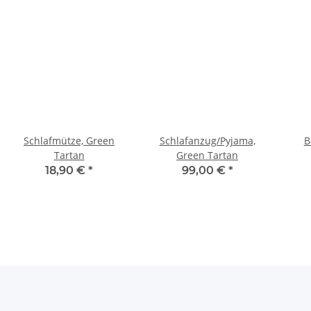
Schlafmütze, Green
Schlafanzug/Pyjama,
B
Tartan
Green Tartan
18,90 €
*
99,00 €
*