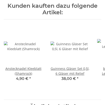
Kunden kauften dazu folgende
Artikel:
Anstecknadel Kleeblatt
Guinness Gläser Set 0,5l,
b
(Shamrock)
6 Gläser mit Relief
L
4,90 €
*
38,00 €
*