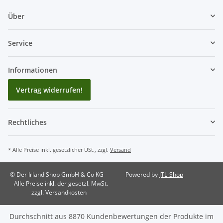
Über
Service
Informationen
Vertrag widerrufen!
Rechtliches
* Alle Preise inkl. gesetzlicher USt., zzgl.
Versand
© Der Irland Shop GmbH & Co KG
Powered by
JTL-Shop
Alle Preise inkl. der gesetzl. MwSt.
zzgl. Versandkosten
Durchschnitt aus
8870
Kundenbewertungen der Produkte im