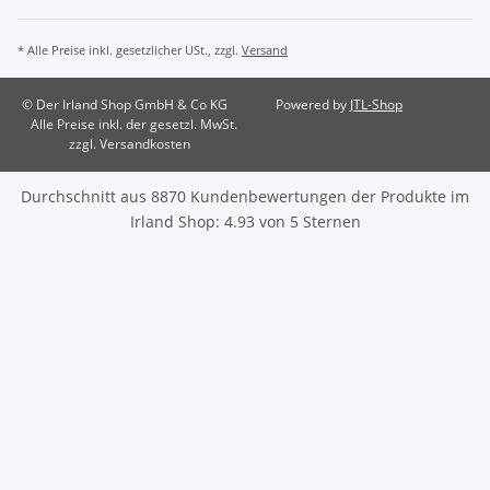
* Alle Preise inkl. gesetzlicher USt., zzgl.
Versand
© Der Irland Shop GmbH & Co KG
Powered by
JTL-Shop
Alle Preise inkl. der gesetzl. MwSt.
zzgl. Versandkosten
Durchschnitt aus
8870
Kundenbewertungen der Produkte im
Irland Shop
:
4.93
von
5
Sternen