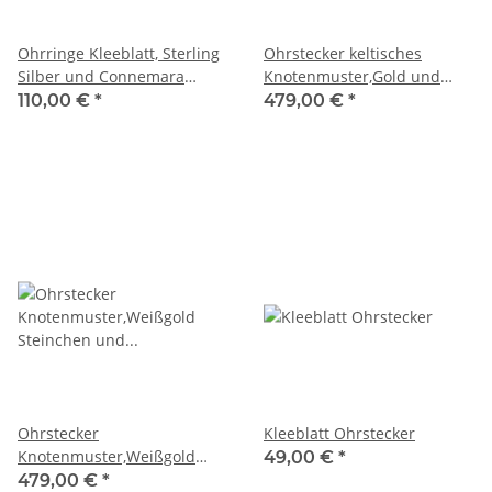
Ohrringe Kleeblatt, Sterling
Ohrstecker keltisches
Silber und Connemara
Knotenmuster,Gold und
Marmor
Diamanten
110,00 €
*
479,00 €
*
Ohrstecker
Kleeblatt Ohrstecker
Knotenmuster,Weißgold
49,00 €
*
Steinchen und Diamanten
479,00 €
*