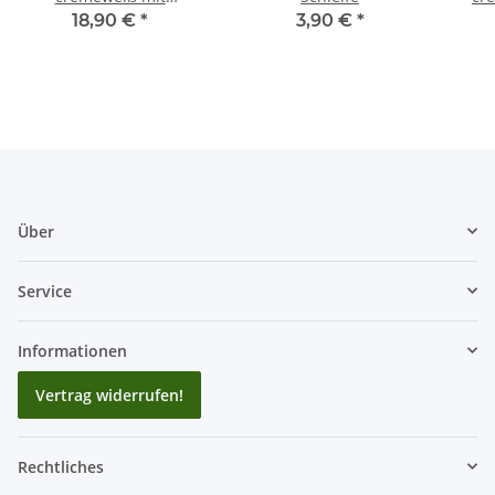
Schäfchen
18,90 €
*
3,90 €
*
Über
Service
Informationen
Vertrag widerrufen!
Rechtliches