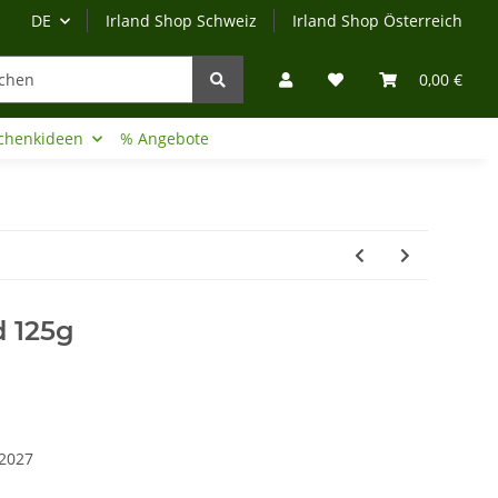
DE
Irland Shop Schweiz
Irland Shop Österreich
0,00 €
chenkideen
% Angebote
Irland-Reise
Beratung?
d 125g
.2027