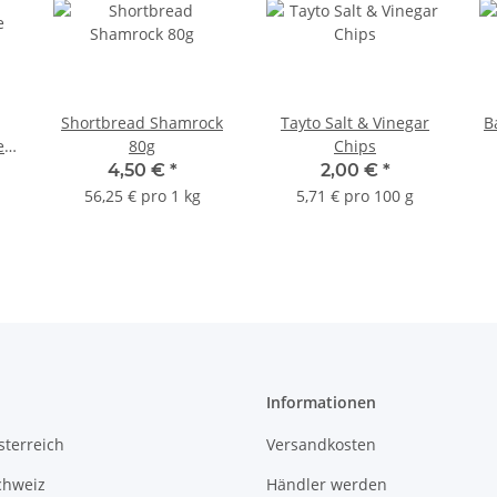
Shortbread Shamrock
Tayto Salt & Vinegar
B
e
80g
Chips
4,50 €
*
2,00 €
*
56,25 € pro 1 kg
5,71 € pro 100 g
Informationen
terreich
Versandkosten
chweiz
Händler werden