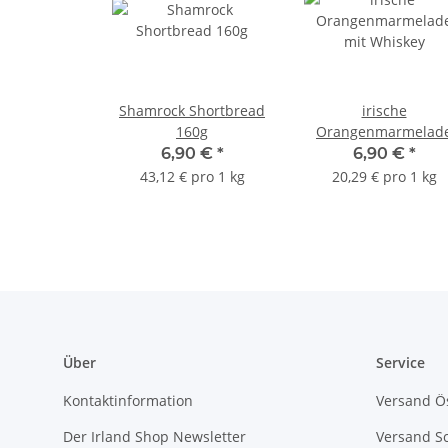
Shamrock Shortbread
irische
160g
Orangenmarmelad
mit Whiskey
6,90 €
*
6,90 €
*
43,12 € pro 1 kg
20,29 € pro 1 kg
Über
Service
Kontaktinformation
Versand Ös
Der Irland Shop Newsletter
Versand S