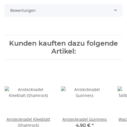
Bewertungen
Kunden kauften dazu folgende
Artikel:
Anstecknadel Kleeblatt
Anstecknadel Guinness
Wack
(Shamrock)
4,90 €
*