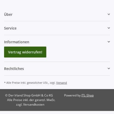
Über
Service
Informationen
Vertrag widerrufen!
Rechtliches
* Alle Preise inkl. gesetzlicher USt., zzgl.
Versand
© Der Irland Shop GmbH & Co KG
Powered by
JTL-Shop
Alle Preise inkl. der gesetzl. MwSt.
zzgl. Versandkosten