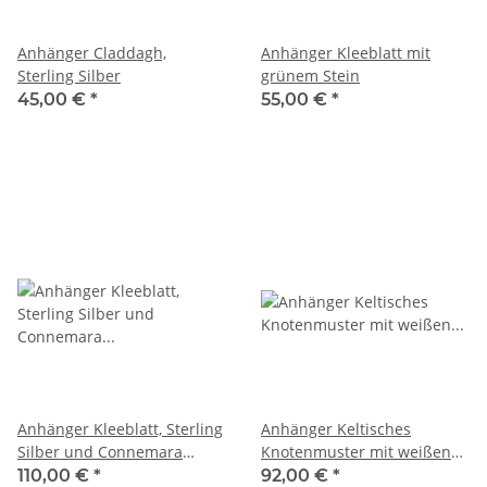
Anhänger Claddagh,
Anhänger Kleeblatt mit
Sterling Silber
grünem Stein
45,00 €
*
55,00 €
*
Anhänger Kleeblatt, Sterling
Anhänger Keltisches
Silber und Connemara
Knotenmuster mit weißen
Marmor
Steinen
110,00 €
*
92,00 €
*