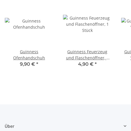
Guinness
Guinness Feuerzeug
Gui
Ofenhandschuh
und Flaschenöffner, 1
Stück
9,90 €
*
4,90 €
*
Über