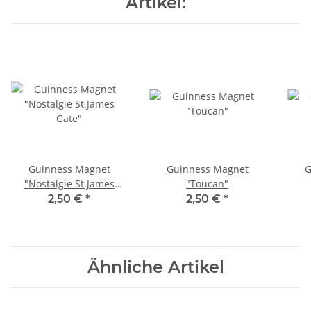
Artikel:
Guinness Magnet
Guinness Magnet
G
"Nostalgie St.James
"Toucan"
Gate"
2,50 €
*
2,50 €
*
Ähnliche Artikel