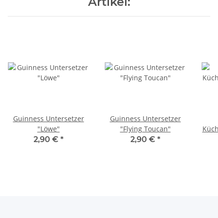
Artikel:
Guinness Untersetzer
Guinness Untersetzer
"Löwe"
"Flying Toucan"
Küch
2,90 €
*
2,90 €
*