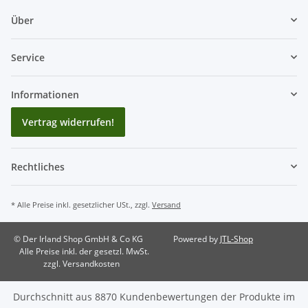
Über
Service
Informationen
Vertrag widerrufen!
Rechtliches
* Alle Preise inkl. gesetzlicher USt., zzgl.
Versand
© Der Irland Shop GmbH & Co KG
Powered by
JTL-Shop
Alle Preise inkl. der gesetzl. MwSt.
zzgl. Versandkosten
Durchschnitt aus
8870
Kundenbewertungen der Produkte im