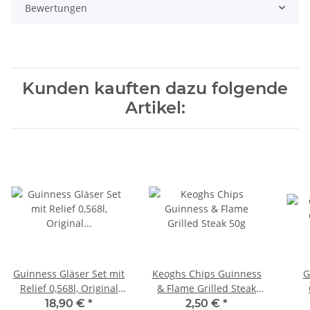
Bewertungen
Kunden kauften dazu folgende
Artikel:
Guinness Gläser Set mit
Keoghs Chips Guinness
G
Relief 0,568l, Original
& Flame Grilled Steak
Pintgröße
50g
18,90 €
*
2,50 €
*